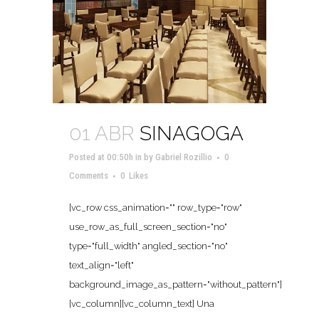
01 ABR
SINAGOGA
Posted at 00:50h
in
by
Gabriel Rozillio
0
Comments
0
Likes
[vc_row css_animation="" row_type="row"
use_row_as_full_screen_section="no"
type="full_width" angled_section="no"
text_align="left"
background_image_as_pattern="without_pattern"]
[vc_column][vc_column_text] Una