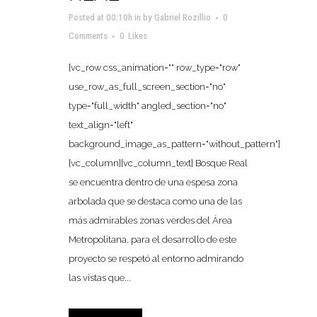
Posted at 00:10h
in
by
Gabriel Rozillio
0
Comments
0
Likes
[vc_row css_animation="" row_type="row"
use_row_as_full_screen_section="no"
type="full_width" angled_section="no"
text_align="left"
background_image_as_pattern="without_pattern"]
[vc_column][vc_column_text] Bosque Real
se encuentra dentro de una espesa zona
arbolada que se destaca como una de las
más admirables zonas verdes del Área
Metropolitana, para el desarrollo de este
proyecto se respetó al entorno admirando
las vistas que...