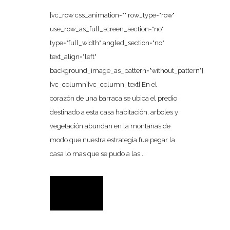
[vc_row css_animation="" row_type="row"
use_row_as_full_screen_section="no"
type="full_width" angled_section="no"
text_align="left"
background_image_as_pattern="without_pattern"]
[vc_column][vc_column_text] En el
corazón de una barraca se ubica el predio
destinado a esta casa habitación, arboles y
vegetación abundan en la montañas de
modo que nuestra estrategia fue pegar la
casa lo mas que se pudo a las...
READ MORE