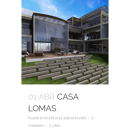
01 ABR
CASA
LOMAS
Posted at 00:30h
in
by
Gabriel Rozillio
0
Comments
0
Likes