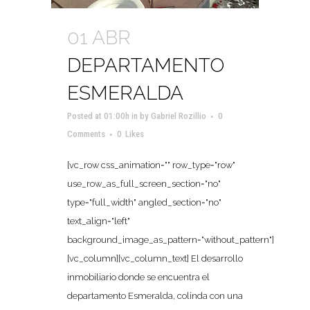
01 ABR
DEPARTAMENTO
ESMERALDA
Posted at 01:00h
in
by
Gabriel Rozillio
0
Comments
0
Likes
[vc_row css_animation="" row_type="row"
use_row_as_full_screen_section="no"
type="full_width" angled_section="no"
text_align="left"
background_image_as_pattern="without_pattern"]
[vc_column][vc_column_text] El desarrollo
inmobiliario donde se encuentra el
departamento Esmeralda, colinda con una