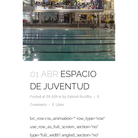
01 ABR
ESPACIO
DE JUVENTUD
Posted at 00:40h
in
by
Gabriel Rozillio
0
Comments
0
Likes
[vc_row css_animation="" row_type="row"
use_row_as_full_screen_section="no"
type="full_width" angled_section="no"