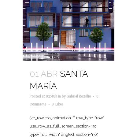
01 ABR
SANTA
MARÍA
Posted at 02:40h
in
by
Gabriel Rozillio
0
Comments
0
Likes
[vc_row css_animation="" row_type="row"
use_row_as_full_screen_section="no"
type="full_width" angled_section="no"