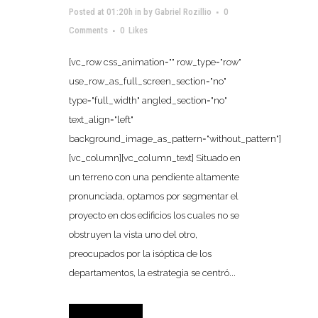
Posted at 01:20h
in
by
Gabriel Rozillio
0
Comments
0
Likes
[vc_row css_animation="" row_type="row"
use_row_as_full_screen_section="no"
type="full_width" angled_section="no"
text_align="left"
background_image_as_pattern="without_pattern"]
[vc_column][vc_column_text] Situado en
un terreno con una pendiente altamente
pronunciada, optamos por segmentar el
proyecto en dos edificios los cuales no se
obstruyen la vista uno del otro,
preocupados por la isóptica de los
departamentos, la estrategia se centró...