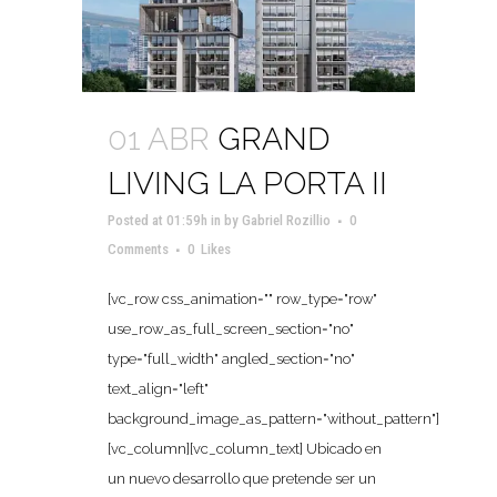
01 ABR
GRAND
LIVING LA PORTA II
Posted at 01:59h
in
by
Gabriel Rozillio
0
Comments
0
Likes
[vc_row css_animation="" row_type="row"
use_row_as_full_screen_section="no"
type="full_width" angled_section="no"
text_align="left"
background_image_as_pattern="without_pattern"]
[vc_column][vc_column_text] Ubicado en
un nuevo desarrollo que pretende ser un