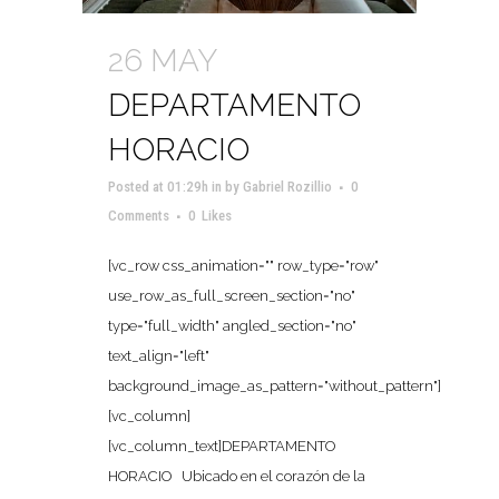
26 MAY
DEPARTAMENTO
HORACIO
Posted at 01:29h
in
by
Gabriel Rozillio
0
Comments
0
Likes
[vc_row css_animation="" row_type="row"
use_row_as_full_screen_section="no"
type="full_width" angled_section="no"
text_align="left"
background_image_as_pattern="without_pattern"]
[vc_column]
[vc_column_text]DEPARTAMENTO
HORACIO Ubicado en el corazón de la