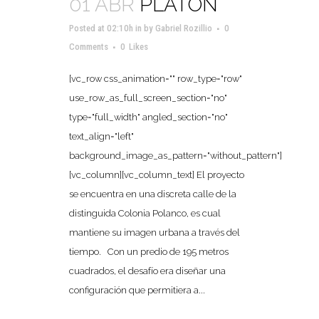
01 ABR
PLATÓN
Posted at 02:10h
in
by
Gabriel Rozillio
0
Comments
0
Likes
[vc_row css_animation="" row_type="row"
use_row_as_full_screen_section="no"
type="full_width" angled_section="no"
text_align="left"
background_image_as_pattern="without_pattern"]
[vc_column][vc_column_text] El proyecto
se encuentra en una discreta calle de la
distinguida Colonia Polanco, es cual
mantiene su imagen urbana a través del
tiempo. Con un predio de 195 metros
cuadrados, el desafío era diseñar una
configuración que permitiera a...