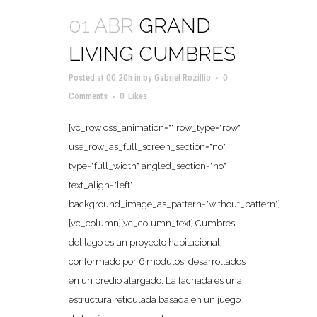
01 ABR
GRAND
LIVING CUMBRES
Posted at 00:20h
in
by
Gabriel Rozillio
0
Comments
0
Likes
[vc_row css_animation="" row_type="row"
use_row_as_full_screen_section="no"
type="full_width" angled_section="no"
text_align="left"
background_image_as_pattern="without_pattern"]
[vc_column][vc_column_text] Cumbres
del lago es un proyecto habitacional
conformado por 6 módulos, desarrollados
en un predio alargado. La fachada es una
estructura reticulada basada en un juego