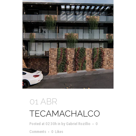
01 ABR
TECAMACHALCO
Posted at 02:30h
in
by
Gabriel Rozillio
0
Comments
0
Likes