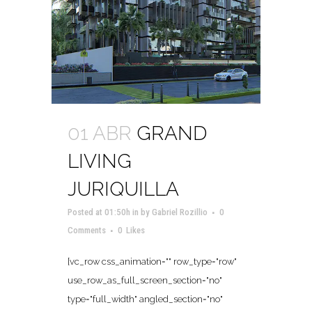
01 ABR
GRAND
LIVING
JURIQUILLA
Posted at 01:50h
in
by
Gabriel Rozillio
0
Comments
0
Likes
[vc_row css_animation="" row_type="row"
use_row_as_full_screen_section="no"
type="full_width" angled_section="no"