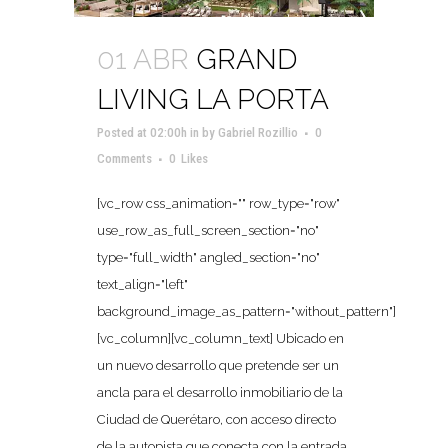
01 ABR
GRAND
LIVING LA PORTA
Posted at 02:00h
in
by
Gabriel Rozillio
0
Comments
0
Likes
[vc_row css_animation="" row_type="row"
use_row_as_full_screen_section="no"
type="full_width" angled_section="no"
text_align="left"
background_image_as_pattern="without_pattern"]
[vc_column][vc_column_text] Ubicado en
un nuevo desarrollo que pretende ser un
ancla para el desarrollo inmobiliario de la
Ciudad de Querétaro, con acceso directo
de la autopista que conecta con la entrada